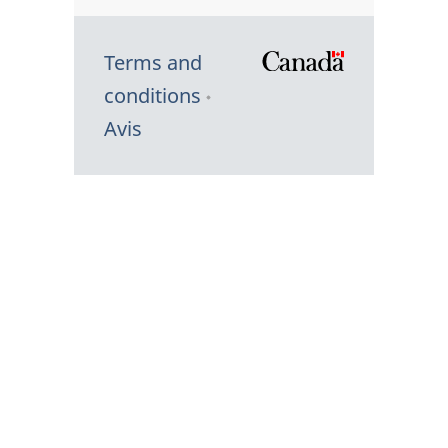
Terms and
/
conditions
Symbole
Avis
du
gouvernem
du
Canada