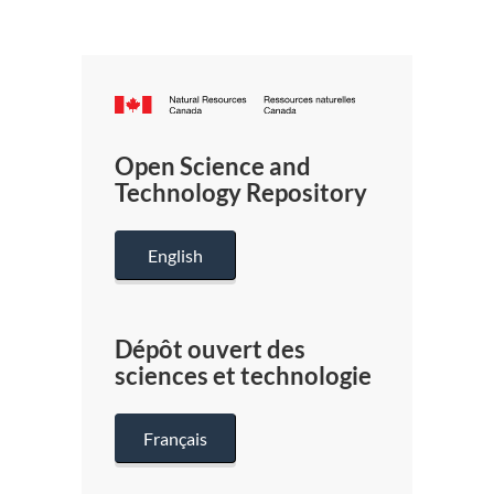
Canada.ca
/
Gouverneme
Open Science and
du
Technology Repository
Canada
English
Dépôt ouvert des
sciences et technologie
Français