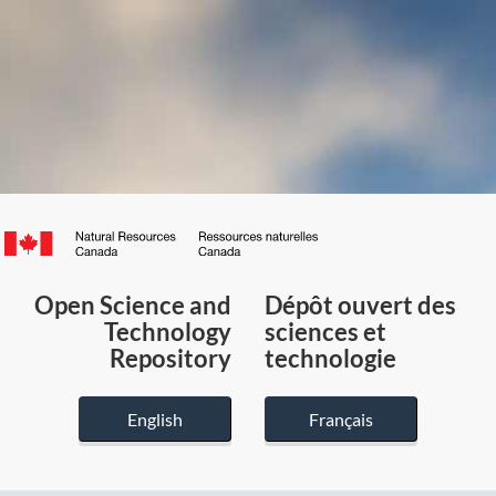
Canada.ca
/
Gouvernement
Open Science and
Dépôt ouvert des
du
Technology
sciences et
Canada
Repository
technologie
English
Français