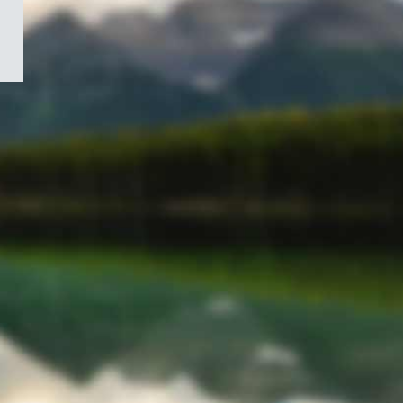
/
Symbole
du
gouvernement
du
Canada