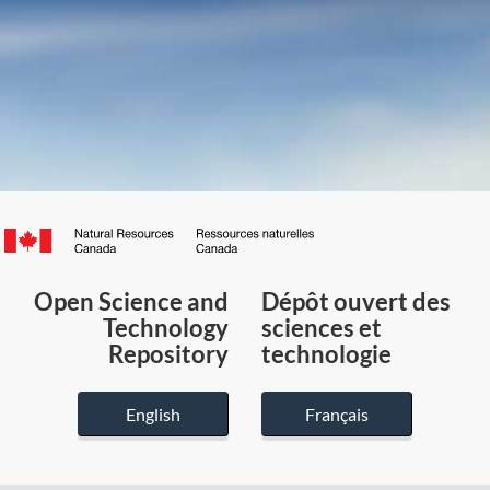
Canada.ca
/
Gouvernement
Open Science and
Dépôt ouvert des
du
Technology
sciences et
Canada
Repository
technologie
English
Français