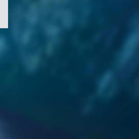
/
Symbole
du
gouvernement
du
Canada