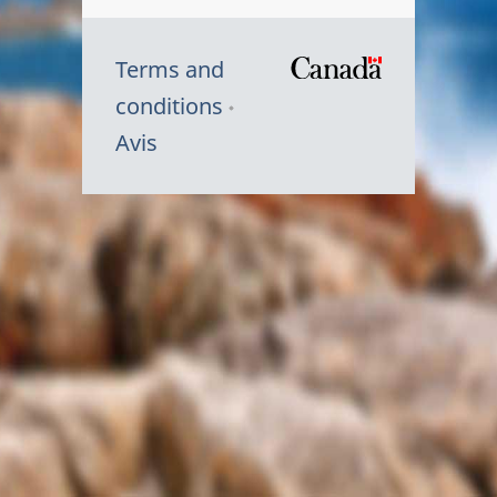
Terms and
/
conditions
Symbole
Avis
du
gouvernem
du
Canada