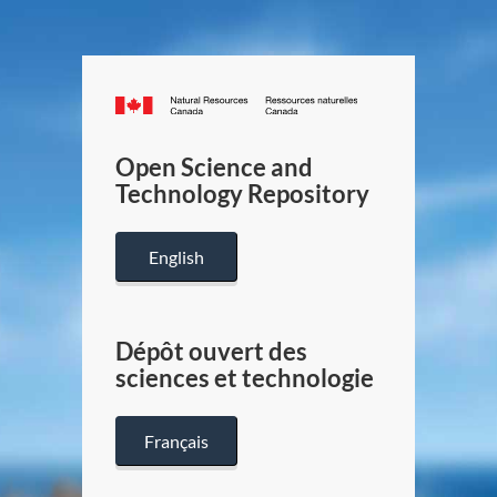
Canada.ca
/
Gouverneme
Open Science and
du
Technology Repository
Canada
English
Dépôt ouvert des
sciences et technologie
Français