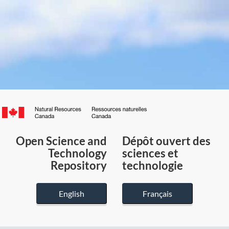
Canada.ca
/
Gouvernement
Open Science and
Dépôt ouvert des
du
Technology
sciences et
Canada
Repository
technologie
English
Français