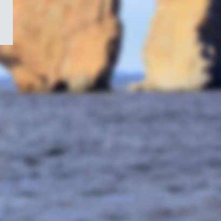
/
Symbole
du
gouvernement
du
Canada