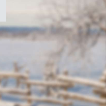
/
Symbole
du
gouvernement
du
Canada