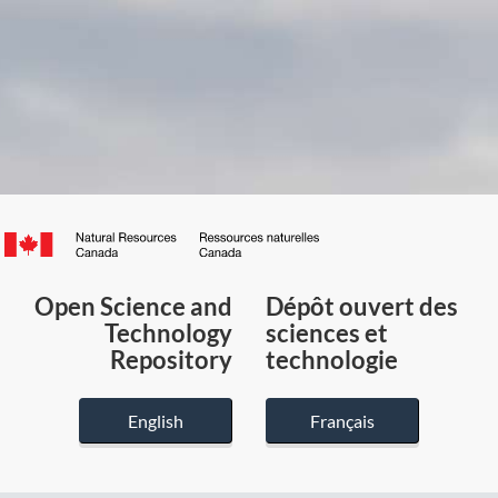
Canada.ca
/
Gouvernement
Open Science and
Dépôt ouvert des
du
Technology
sciences et
Canada
Repository
technologie
English
Français