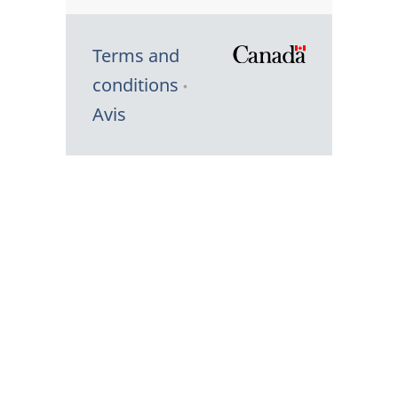
Terms and
/
conditions
Symbole
Avis
du
gouvernem
du
Canada