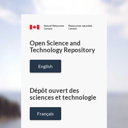
Canada.ca
/
Gouverneme
Open Science and
du
Technology Repository
Canada
English
Dépôt ouvert des
sciences et technologie
Français