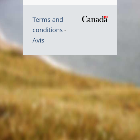
Terms and
/
conditions
Symbole
Avis
du
gouvernem
du
Canada