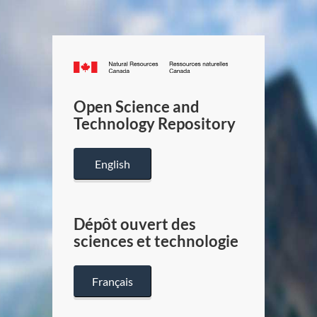
Canada.ca
/
Gouverneme
Open Science and
du
Technology Repository
Canada
English
Dépôt ouvert des
sciences et technologie
Français