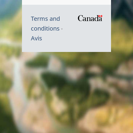
Terms and
/
conditions
Symbole
Avis
du
gouvernem
du
Canada