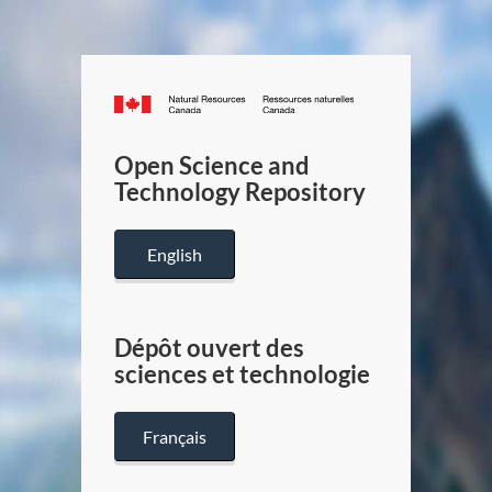
Canada.ca
/
Gouverneme
Open Science and
du
Technology Repository
Canada
English
Dépôt ouvert des
sciences et technologie
Français