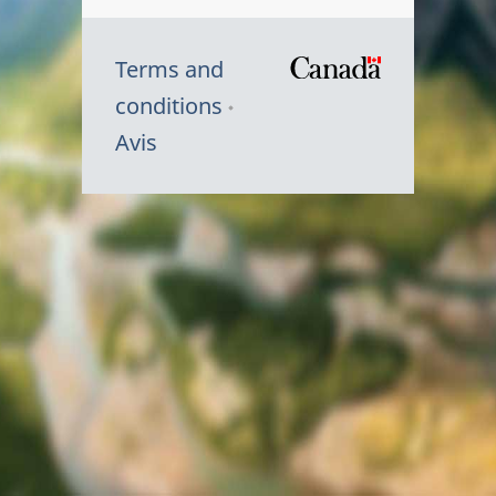
Terms and
/
conditions
Symbole
Avis
du
gouvernem
du
Canada