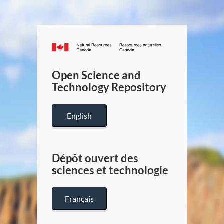
Canada.ca
/
Gouverneme
Open Science and
du
Technology Repository
Canada
English
Dépôt ouvert des
sciences et technologie
Français