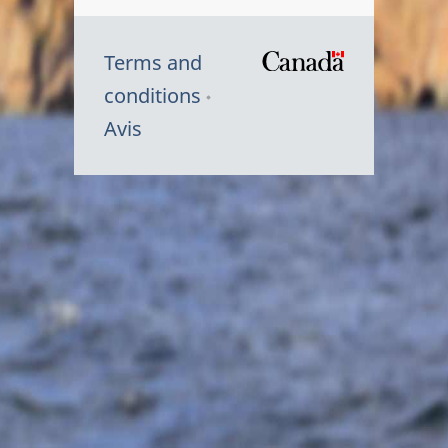
Terms and
/
conditions
Symbole
Avis
du
gouvernem
du
Canada