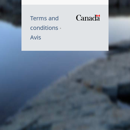
Terms and
/
conditions
Symbole
Avis
du
gouvernem
du
Canada