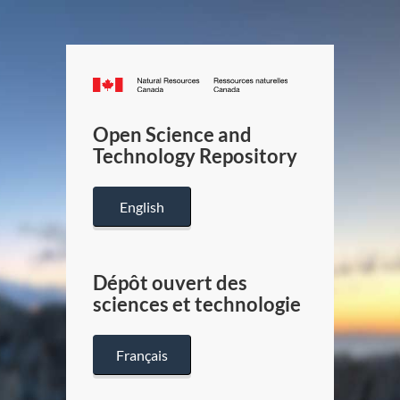
Canada.ca
/
Gouverneme
Open Science and
du
Technology Repository
Canada
English
Dépôt ouvert des
sciences et technologie
Français