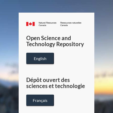
Canada.ca
/
Gouverneme
Open Science and
du
Technology Repository
Canada
English
Dépôt ouvert des
sciences et technologie
Français