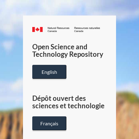
Canada.ca
/
Gouverneme
Open Science and
du
Technology Repository
Canada
English
Dépôt ouvert des
sciences et technologie
Français