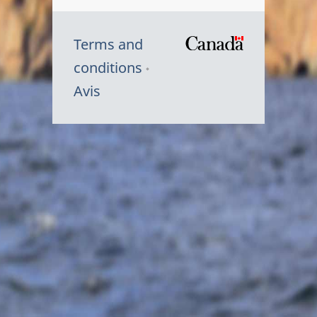
Terms and
/
conditions
Symbole
Avis
du
gouvernem
du
Canada