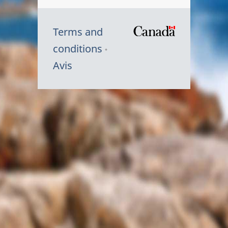
Terms and
/
conditions
Symbole
Avis
du
gouvernem
du
Canada