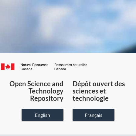
Canada.ca
/
Gouvernement
Open Science and
Dépôt ouvert des
du
Technology
sciences et
Canada
Repository
technologie
English
Français