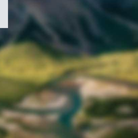
/
Symbole
du
gouvernement
du
Canada