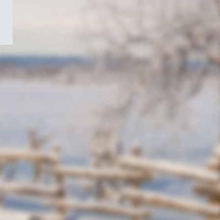
/
Symbole
du
gouvernement
du
Canada