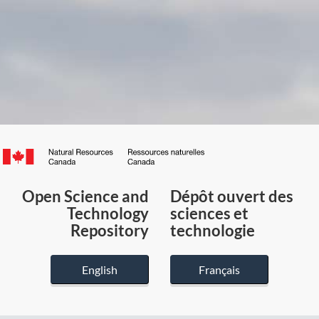
Canada.ca
/
Gouvernement
Open Science and
Dépôt ouvert des
du
Technology
sciences et
Canada
Repository
technologie
English
Français