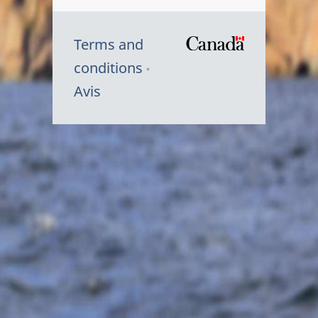
Terms and
/
conditions
Symbole
Avis
du
gouvernem
du
Canada