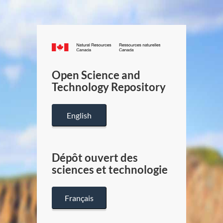
Canada.ca
/
Gouverneme
Open Science and
du
Technology Repository
Canada
English
Dépôt ouvert des
sciences et technologie
Français