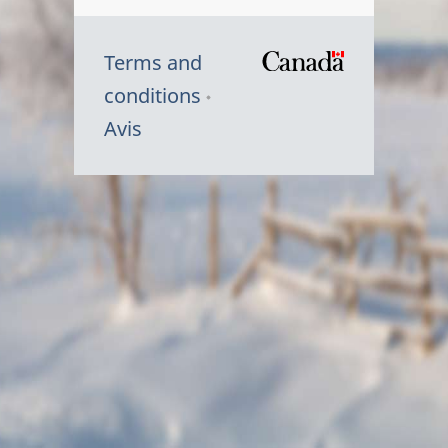
Terms and
/
conditions
Symbole
Avis
du
gouvernem
du
Canada