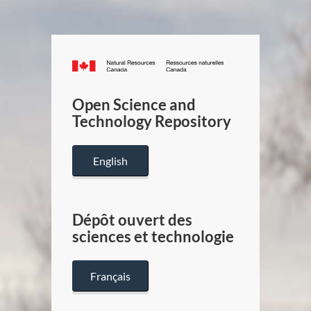
Canada.ca
/
Gouverneme
Open Science and
du
Technology Repository
Canada
English
Dépôt ouvert des
sciences et technologie
Français