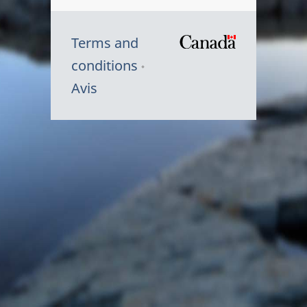
Terms and
/
conditions
Symbole
Avis
du
gouvernem
du
Canada