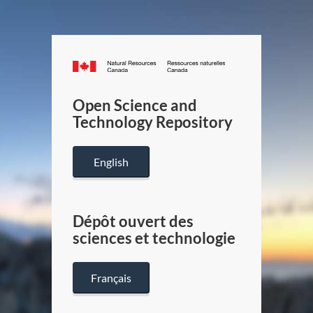
Canada.ca
/
Gouverneme
Open Science and
du
Technology Repository
Canada
English
Dépôt ouvert des
sciences et technologie
Français