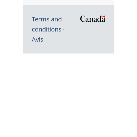
Terms and
/
conditions
Symbole
Avis
du
gouvernem
du
Canada