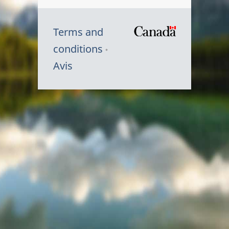
Terms and
/
conditions
Symbole
Avis
du
gouvernem
du
Canada