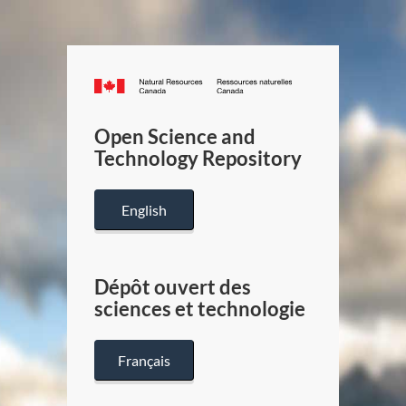
Canada.ca
/
Gouverneme
Open Science and
du
Technology Repository
Canada
English
Dépôt ouvert des
sciences et technologie
Français