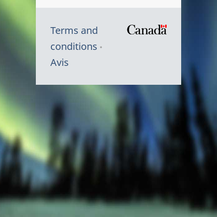
Terms and
/
conditions
Symbole
Avis
du
gouvernem
du
Canada