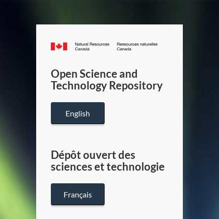
Canada.ca
/
Gouverneme
Open Science and
du
Technology Repository
Canada
English
Dépôt ouvert des
sciences et technologie
Français