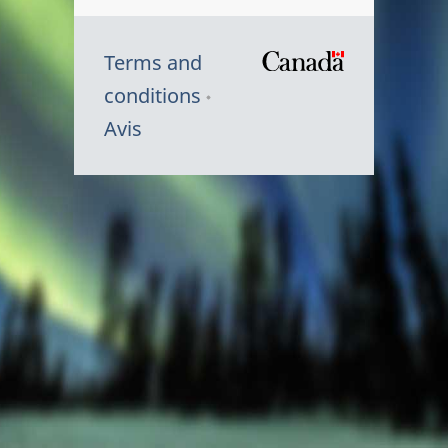
Terms and
/
conditions
Symbole
Avis
du
gouvernem
du
Canada