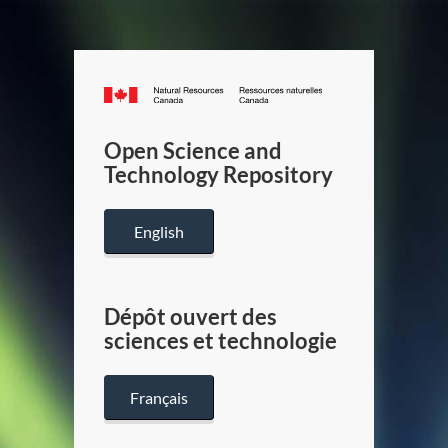
Canada.ca
/
Gouverneme
Open Science and
du
Technology Repository
Canada
English
Dépôt ouvert des
sciences et technologie
Français