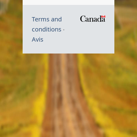
Terms and
/
conditions
Symbole
Avis
du
gouvernem
du
Canada