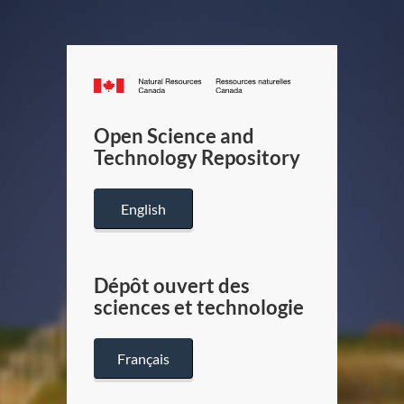
Canada.ca
/
Gouverneme
Open Science and
du
Technology Repository
Canada
English
Dépôt ouvert des
sciences et technologie
Français