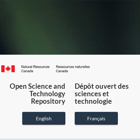
Canada.ca
/
Gouvernement
Open Science and
Dépôt ouvert des
du
Technology
sciences et
Canada
Repository
technologie
English
Français