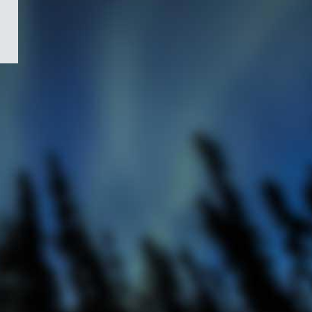
/
Symbole
du
gouvernement
du
Canada