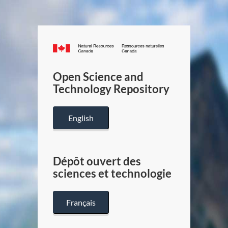
Canada.ca
/
Gouverneme
Open Science and
du
Technology Repository
Canada
English
Dépôt ouvert des
sciences et technologie
Français