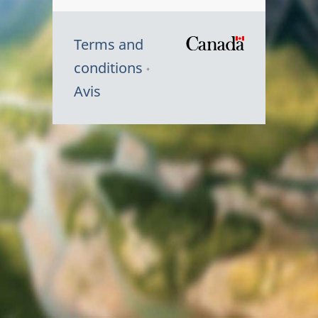
Terms and
/
conditions
Symbole
Avis
du
gouvernem
du
Canada