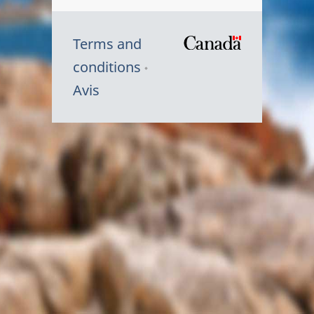
Terms and
/
conditions
Symbole
Avis
du
gouvernem
du
Canada