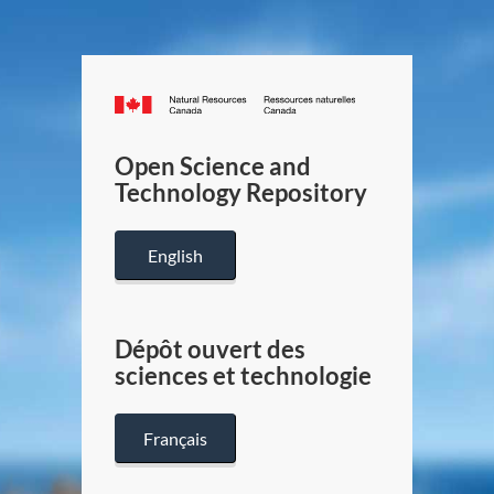
Canada.ca
/
Gouverneme
Open Science and
du
Technology Repository
Canada
English
Dépôt ouvert des
sciences et technologie
Français