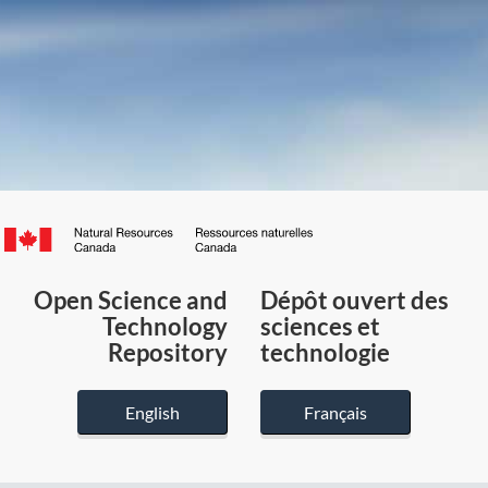
Canada.ca
/
Gouvernement
Open Science and
Dépôt ouvert des
du
Technology
sciences et
Canada
Repository
technologie
English
Français