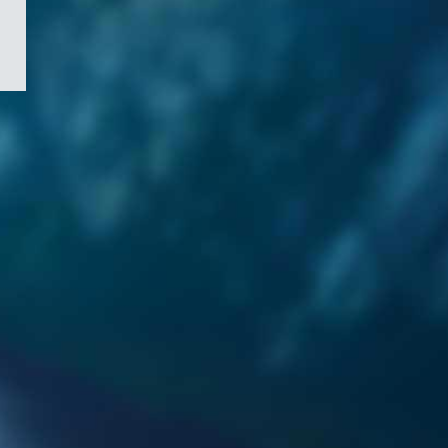
/
Symbole
du
gouvernement
du
Canada