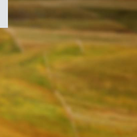
/
Symbole
du
gouvernement
du
Canada