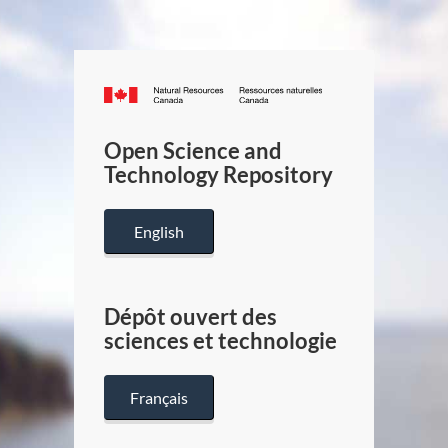
Canada.ca
/
Gouverneme
Open Science and
du
Technology Repository
Canada
English
Dépôt ouvert des
sciences et technologie
Français