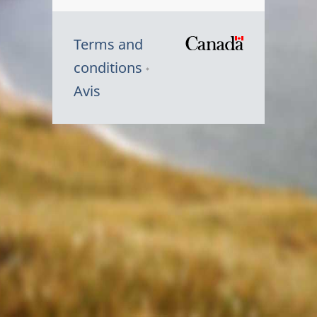
Terms and
/
conditions
Symbole
Avis
du
gouvernem
du
Canada