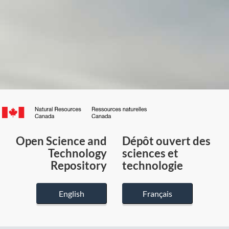
Canada.ca
/
Gouvernement
Open Science and
Dépôt ouvert des
du
Technology
sciences et
Canada
Repository
technologie
English
Français