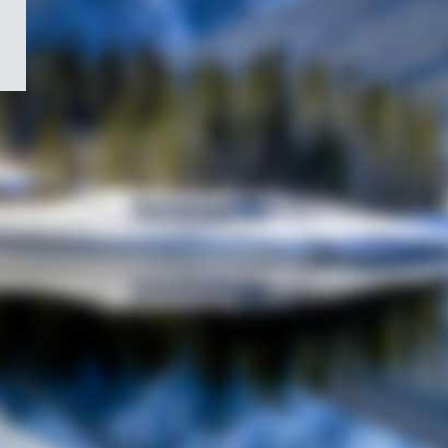
/
Symbole
du
gouvernement
du
Canada