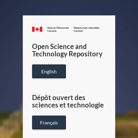
Canada.ca
/
Gouverneme
Open Science and
du
Technology Repository
Canada
English
Dépôt ouvert des
sciences et technologie
Français