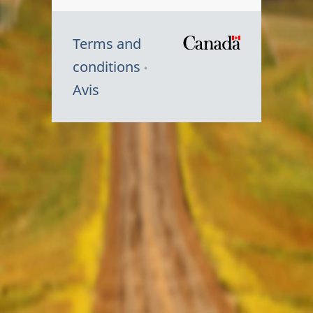
Terms and
/
conditions
Symbole
Avis
du
gouvernem
du
Canada