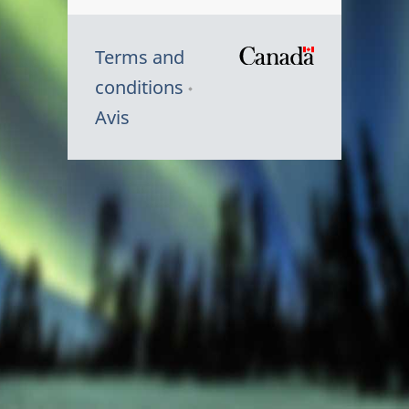
Terms and
/
conditions
Symbole
Avis
du
gouvernem
du
Canada