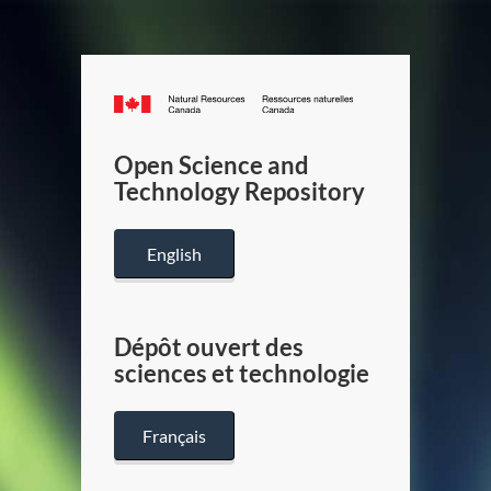
Canada.ca
/
Gouverneme
Open Science and
du
Technology Repository
Canada
English
Dépôt ouvert des
sciences et technologie
Français