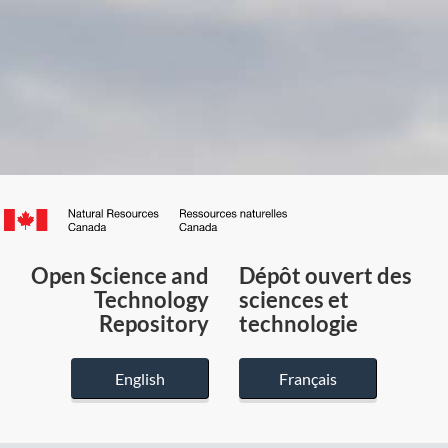
Canada.ca
/
Gouvernement
Open Science and
Dépôt ouvert des
du
Technology
sciences et
Canada
Repository
technologie
English
Français