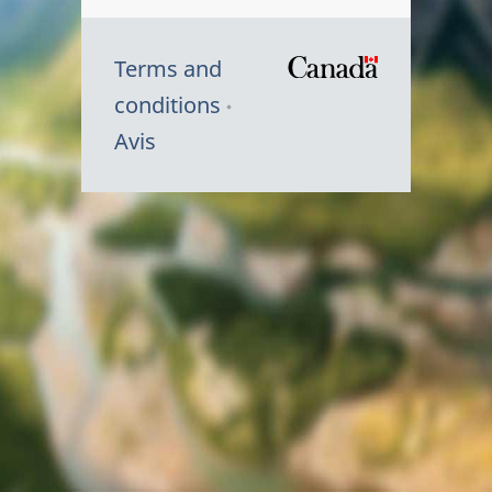
Terms and
/
conditions
Symbole
Avis
du
gouvernem
du
Canada