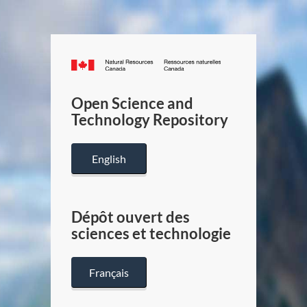
Canada.ca
/
Gouverneme
Open Science and
du
Technology Repository
Canada
English
Dépôt ouvert des
sciences et technologie
Français