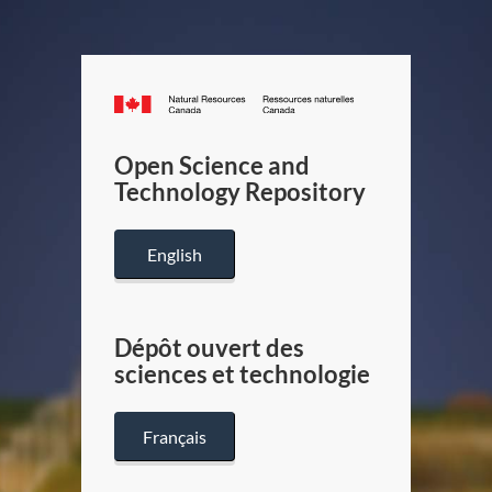
Canada.ca
/
Gouverneme
Open Science and
du
Technology Repository
Canada
English
Dépôt ouvert des
sciences et technologie
Français