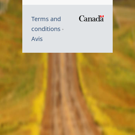
Terms and
/
conditions
Symbole
Avis
du
gouvernem
du
Canada