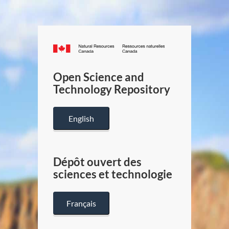
Canada.ca
/
Gouverneme
Open Science and
du
Technology Repository
Canada
English
Dépôt ouvert des
sciences et technologie
Français