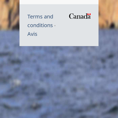
Terms and
/
conditions
Symbole
Avis
du
gouvernem
du
Canada