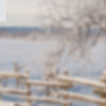
/
Symbole
du
gouvernement
du
Canada