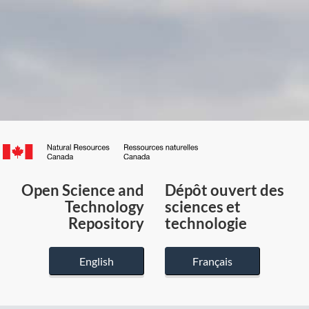
Canada.ca
/
Gouvernement
Open Science and
Dépôt ouvert des
du
Technology
sciences et
Canada
Repository
technologie
English
Français