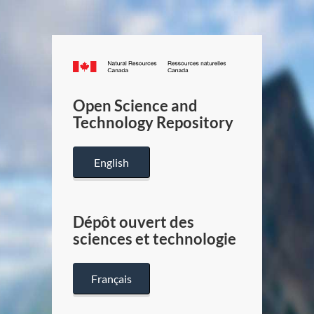
Canada.ca
/
Gouverneme
Open Science and
du
Technology Repository
Canada
English
Dépôt ouvert des
sciences et technologie
Français