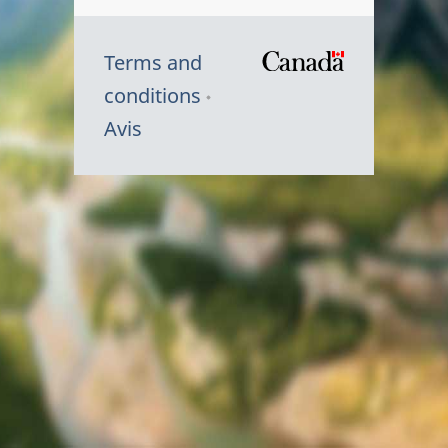
Terms and
/
conditions
Symbole
Avis
du
gouvernem
du
Canada