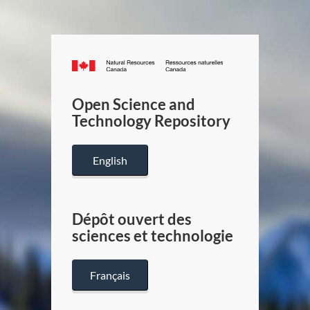
Canada.ca
/
Gouverneme
Open Science and
du
Technology Repository
Canada
English
Dépôt ouvert des
sciences et technologie
Français