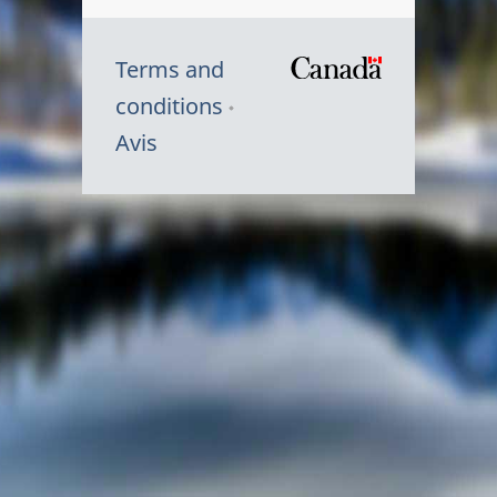
Terms and
/
conditions
Symbole
Avis
du
gouvernem
du
Canada