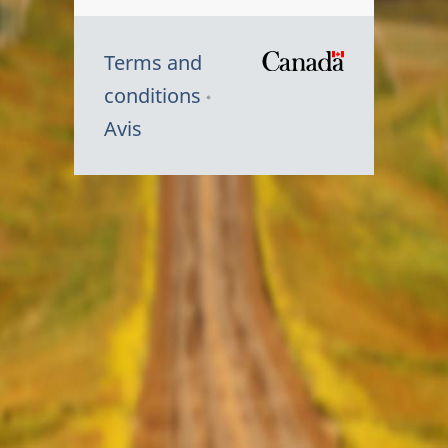
Terms and
/
conditions
Symbole
Avis
du
gouvernem
du
Canada