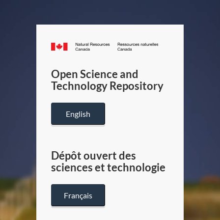
Canada.ca
/
Gouverneme
Open Science and
du
Technology Repository
Canada
English
Dépôt ouvert des
sciences et technologie
Français