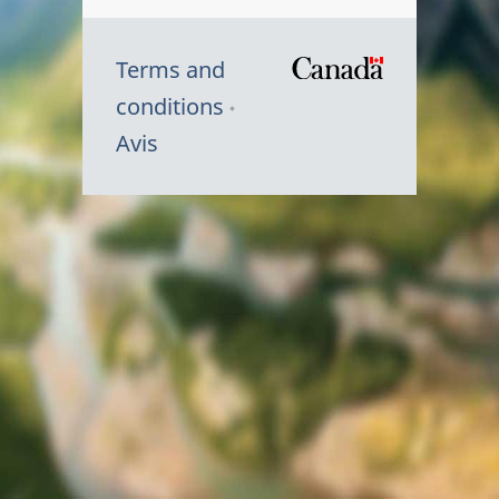
Terms and
/
conditions
Symbole
Avis
du
gouvernem
du
Canada