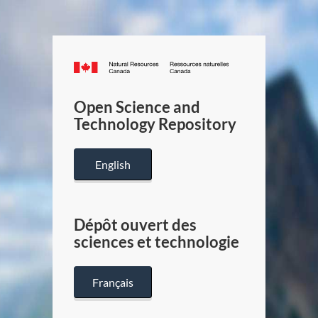
Canada.ca
/
Gouverneme
Open Science and
du
Technology Repository
Canada
English
Dépôt ouvert des
sciences et technologie
Français