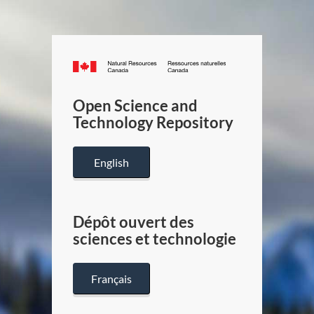
Canada.ca
/
Gouverneme
Open Science and
du
Technology Repository
Canada
English
Dépôt ouvert des
sciences et technologie
Français