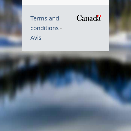
Terms and
/
conditions
Symbole
Avis
du
gouvernem
du
Canada