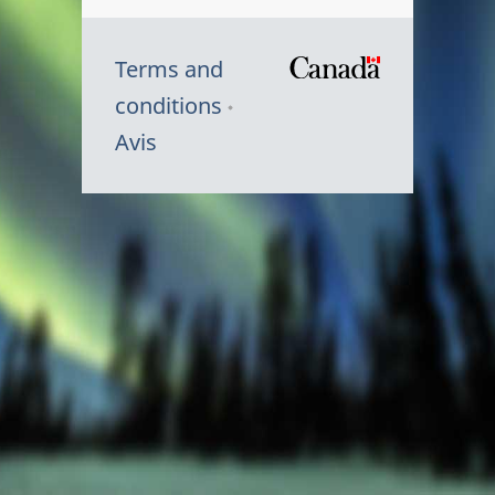
Terms and
/
conditions
Symbole
Avis
du
gouvernem
du
Canada