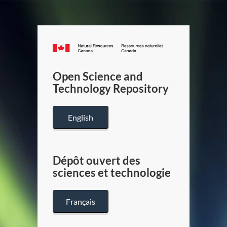
Canada.ca
/
Gouverneme
Open Science and
du
Technology Repository
Canada
English
Dépôt ouvert des
sciences et technologie
Français