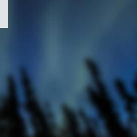
/
Symbole
du
gouvernement
du
Canada