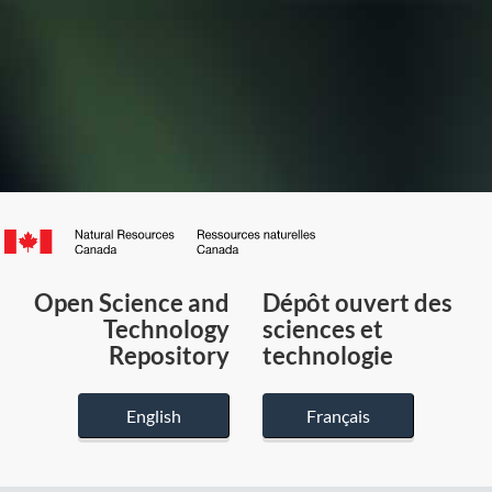
Canada.ca
/
Gouvernement
Open Science and
Dépôt ouvert des
du
Technology
sciences et
Canada
Repository
technologie
English
Français