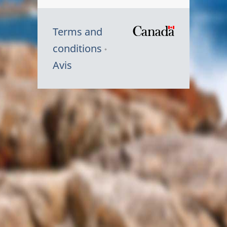
Terms and
/
conditions
Symbole
Avis
du
gouvernem
du
Canada