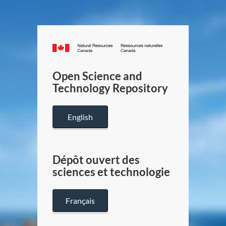
Canada.ca
/
Gouverneme
Open Science and
du
Technology Repository
Canada
English
Dépôt ouvert des
sciences et technologie
Français