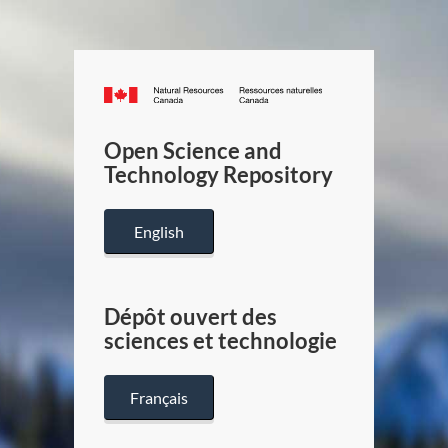
Canada.ca
/
Gouverneme
Open Science and
du
Technology Repository
Canada
English
Dépôt ouvert des
sciences et technologie
Français