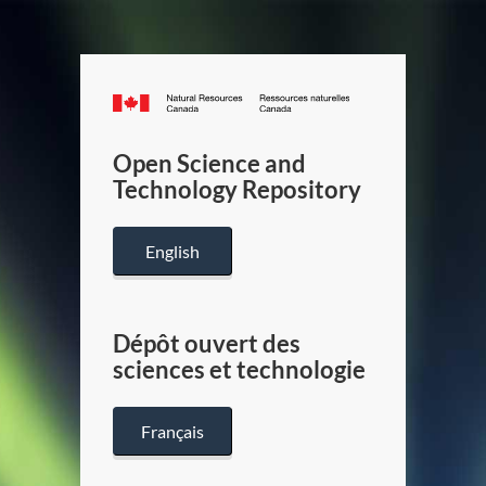
Canada.ca
/
Gouverneme
Open Science and
du
Technology Repository
Canada
English
Dépôt ouvert des
sciences et technologie
Français