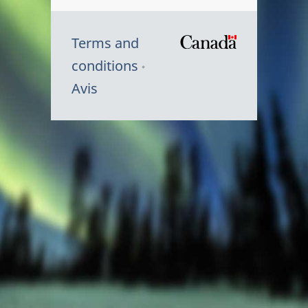
Terms and
/
conditions
Symbole
Avis
du
gouvernem
du
Canada