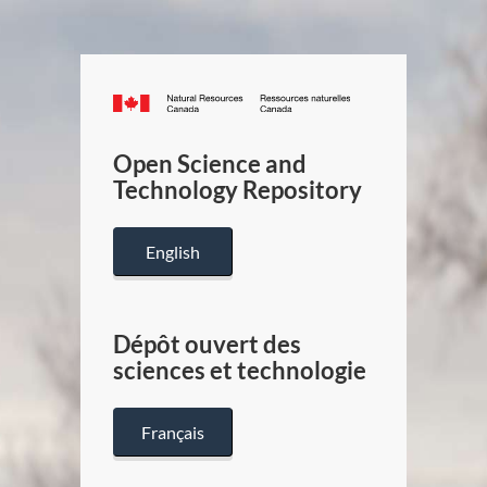
Canada.ca
/
Gouverneme
Open Science and
du
Technology Repository
Canada
English
Dépôt ouvert des
sciences et technologie
Français