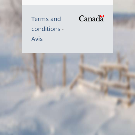
Terms and
/
conditions
Symbole
Avis
du
gouvernem
du
Canada